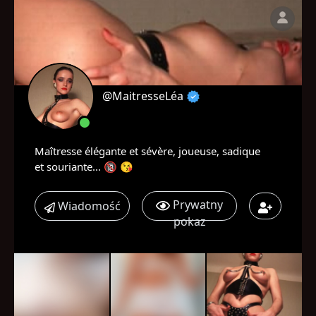
@MaitresseLéa
Maîtresse élégante et sévère, joueuse, sadique
et souriante... 🔞 😘
Prywatny
Wiadomość
pokaz